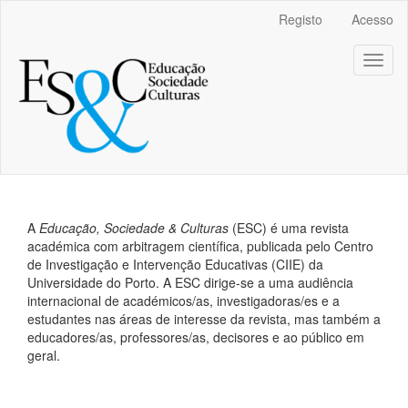
##plugins.themes.bootstrap3.accessible_menu.main_navigation
Registo
Acesso
##plugins.themes.bootstrap3.accessible_menu.main_content##
##plugins.themes.bootstrap3.accessible_menu.sidebar##
Toggl
naviga
A
Educação, Sociedade & Culturas
(ESC) é uma revista
académica com arbitragem científica, publicada pelo Centro
de Investigação e Intervenção Educativas (CIIE) da
Universidade do Porto. A ESC dirige-se a uma audiência
internacional de académicos/as, investigadoras/es e a
estudantes nas áreas de interesse da revista, mas também a
educadores/as, professores/as, decisores e ao público em
geral.