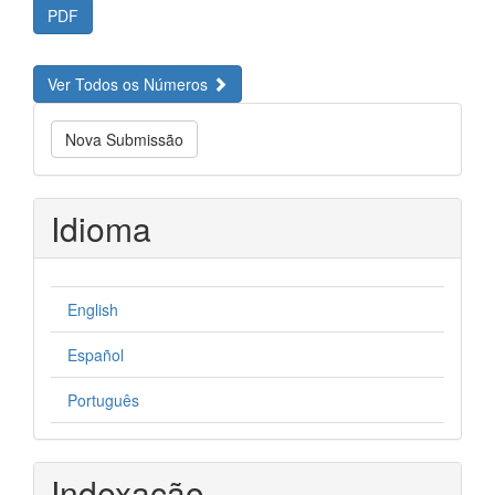
PDF
Ver Todos os Números
Nova
Nova Submissão
Submissão
Idioma
English
Español
Português
Indexação