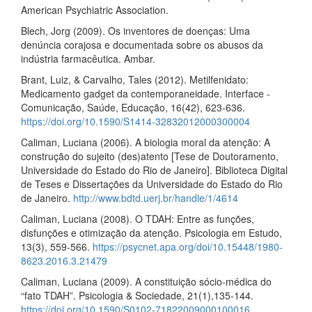
American Psychiatric Association.
Blech, Jorg (2009). Os inventores de doenças: Uma
denúncia corajosa e documentada sobre os abusos da
indústria farmacêutica. Ambar.
Brant, Luiz, & Carvalho, Tales (2012). Metilfenidato:
Medicamento gadget da contemporaneidade. Interface -
Comunicação, Saúde, Educação, 16(42), 623-636.
https://doi.org/10.1590/S1414-32832012000300004
Caliman, Luciana (2006). A biologia moral da atenção: A
construção do sujeito (des)atento [Tese de Doutoramento,
Universidade do Estado do Rio de Janeiro]. Biblioteca Digital
de Teses e Dissertações da Universidade do Estado do Rio
de Janeiro.
http://www.bdtd.uerj.br/handle/1/4614
Caliman, Luciana (2008). O TDAH: Entre as funções,
disfunções e otimização da atenção. Psicologia em Estudo,
13(3), 559-566.
https://psycnet.apa.org/doi/10.15448/1980-
8623.2016.3.21479
Caliman, Luciana (2009). A constituição sócio-médica do
“fato TDAH”. Psicologia & Sociedade, 21(1),135-144.
https://doi.org/10.1590/S0102-71822009000100016