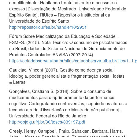
o metilfenidato: Habitando fronteiras entre o acesso e o
excesso [Dissertação de Mestrado, Universidade Federal do
Espírito Santo]. RiUfes – Repositório Institucional da
Universidade do Espírito Santo
http://repositorio.ufes.br/handle/10/2951
Fórum Sobre Medicalização da Educação e Sociedade –
FSMES. (2015). Nota Técnica: O consumo de psicofármacos
no Brasil, dados do Sistema Nacional de Gerenciamento de
Produtos Controlados ANVISA (2007-2014).
https://cetadobserva.ufba.br/sites/cetadobserva.ufba.br/files/1_1.
Gaulejac, Vincent (2007). Gestão como doença social:
Ideologia, poder gerencialista e fragmentação social. Idéias
& Letras.
Gonçalves, Cristiana S. (2016). Sobre o consumo de
medicamentos para o aprimoramento da performance
cognitiva: Cartografando controvérsias, seguindo os atores e
tecendo a rede [Dissertação de Mestrado não publicada].
Universidade Federal do Rio de Janeiro
http://objdig.ufrj.br/30/teses/839197.pdf
Greely, Henry, Campbell, Philip, Sahakian, Barbara, Harris,
John, & Kessler, Ronald (2008). Towards responsible use of