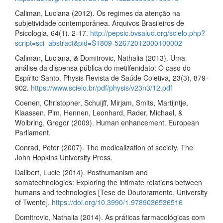
Caliman, Luciana (2012). Os regimes da atenção na
subjetividade contemporânea. Arquivos Brasileiros de
Psicologia, 64(1). 2-17.
http://pepsic.bvsalud.org/scielo.php?
script=sci_abstract&pid=S1809-52672012000100002
Caliman, Luciana, & Domitrovic, Nathalia (2013). Uma
análise da dispensa pública do metilfenidato: O caso do
Espírito Santo. Physis Revista de Saúde Coletiva, 23(3), 879-
902.
https://www.scielo.br/pdf/physis/v23n3/12.pdf
Coenen, Christopher, Schuijff, Mirjam, Smits, Martijntje,
Klaassen, Pim, Hennen, Leonhard, Rader, Michael, &
Wolbring, Gregor (2009). Human enhancement. European
Parliament.
Conrad, Peter (2007). The medicalization of society. The
John Hopkins University Press.
Dalibert, Lucie (2014). Posthumanism and
somatechnologies: Exploring the intimate relations between
humans and technologies [Tese de Doutoramento, University
of Twente].
https://doi.org/10.3990/1.9789036536516
Domitrovic, Nathalia (2014). As práticas farmacológicas com