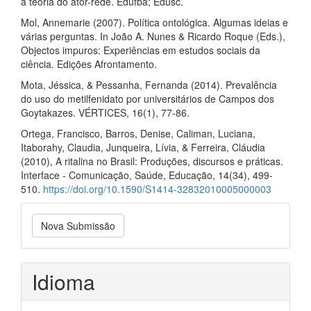
à teoria do ator-rede. Edufba; Edusc.
Mol, Annemarie (2007). Política ontológica. Algumas ideias e
várias perguntas. In João A. Nunes & Ricardo Roque (Eds.),
Objectos impuros: Experiências em estudos sociais da
ciência. Edições Afrontamento.
Mota, Jéssica, & Pessanha, Fernanda (2014). Prevalência
do uso do metilfenidato por universitários de Campos dos
Goytakazes. VÉRTICES, 16(1), 77-86.
Ortega, Francisco, Barros, Denise, Caliman, Luciana,
Itaborahy, Claudia, Junqueira, Lívia, & Ferreira, Cláudia
(2010), A ritalina no Brasil: Produções, discursos e práticas.
Interface - Comunicação, Saúde, Educação, 14(34), 499-
510.
https://doi.org/10.1590/S1414-32832010005000003
Nova
Nova Submissão
Submissão
Idioma