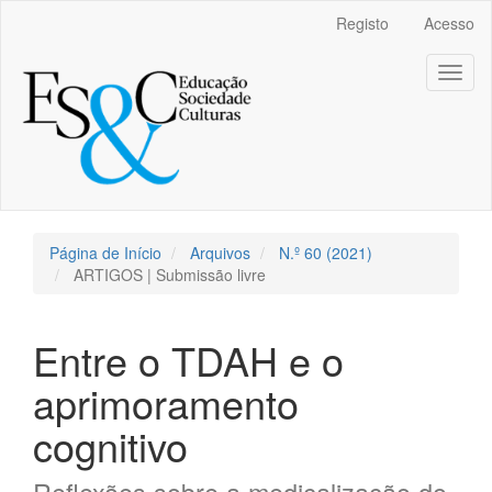
##plugins.themes.bootstrap3.accessible_menu.main_navigation
Registo
Acesso
##plugins.themes.bootstrap3.accessible_menu.main_content##
##plugins.themes.bootstrap3.accessible_menu.sidebar##
Toggl
naviga
Página de Início
Arquivos
N.º 60 (2021)
ARTIGOS | Submissão livre
Entre o TDAH e o
aprimoramento
cognitivo
Reflexões sobre a medicalização do