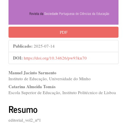
PDF
Publicado:
2025-07-14
DOI:
https://doi.org/10.34626/pw93kn70
##plugins.themes.bootstrap3.ar
Manuel Jacinto Sarmento
Instituto de Educação, Universidade do Minho
Catarina Almeida Tomás
Escola Superior de Educação, Instituto Politécnico de Lisboa
Resumo
editorial_vol2_nº1