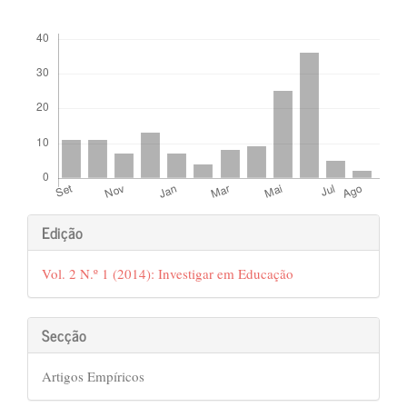
##plugins.themes.bootstrap3.displayStats.downloads##
##plugins.themes.bootstrap3.art
Edição
Vol. 2 N.º 1 (2014): Investigar em Educação
Secção
Artigos Empíricos