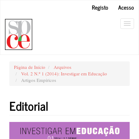
##plugins.themes.bootstrap3.accessible_menu.main_navigation#
Registo
Acesso
##plugins.themes.bootstrap3.accessible_menu.main_content##
##plugins.themes.bootstrap3.accessible_menu.sidebar##
Toggl
navig
Página de Início
Arquivos
Vol. 2 N.º 1 (2014): Investigar em Educação
Artigos Empíricos
Editorial
##plugins.themes.bootstrap3.art