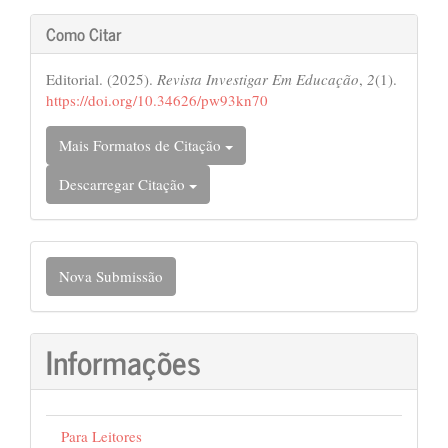
Como Citar
Editorial. (2025).
Revista Investigar Em Educação
,
2
(1).
https://doi.org/10.34626/pw93kn70
Mais Formatos de Citação
Descarregar Citação
Nova
Nova Submissão
Submissão
Informações
Para Leitores