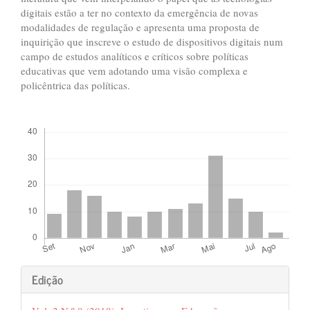
digitais estão a ter no contexto da emergência de novas
modalidades de regulação e apresenta uma proposta de
inquirição que inscreve o estudo de dispositivos digitais num
campo de estudos analíticos e críticos sobre políticas
educativas que vem adotando uma visão complexa e
policêntrica das políticas.
##plugins.themes.bootstrap3.displayStats.downloads##
##plugins.themes.bootstrap3.art
Edição