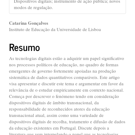
Dispositivos digitais; instrumento de ação pública; novos
modos de regulação.
##plugins.themes.bootstrap3.ar
Catarina Gonçalves
Instituto de Educação da Universidade de Lisboa
Resumo
As tecnologias digitais estão a adquirir um papel significativo
nos processos políticos de educação, no quadro de formas
emergentes de governo fortemente apoiadas na produção
sistemática de dados quantitativos comparáveis. Este artigo
visa apresentar e discutir este tema e argumentar em favor da
relevância de o estudar empiricamente em contexto nacional.
Começa por descrever o fenómeno tendo em consideração
dispositivos digitais de âmbito transnacional, da
responsabilidade de reconhecidos atores da educação
transnacional atual, assim como uma variedade de
dispositivos digitais de recolha, tratamento e difusão de dados
da educação existentes em Portugal. Discute depois a
literatura que vem interpelando o papel que as tecnologias