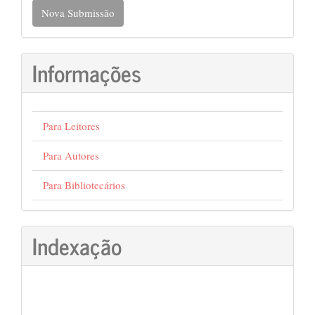
Nova
Nova Submissão
Submissão
Informações
Para Leitores
Para Autores
Para Bibliotecários
Indexação