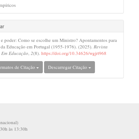
mpíricos
ar
 e poder: Como se escolhe um Ministro? Apontamentos para
a da Educação em Portugal (1955-1976). (2025).
Revista
ar Em Educação
,
2
(8).
https://doi.org/10.34626/wgjrt968
rmatos de Citação
Descarregar Citação
nacional)
:30h às 13:30h