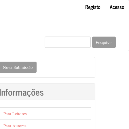
Registo
Acesso
Pesquisar
ova
Nova Submissão
ubmissão
Informações
Para Leitores
Para Autores