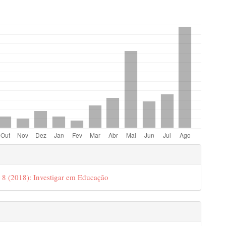
s.bootstrap3.displayStats.downloads##
gins.themes.bootstrap3.article.det
º 8 (2018): Investigar em Educação