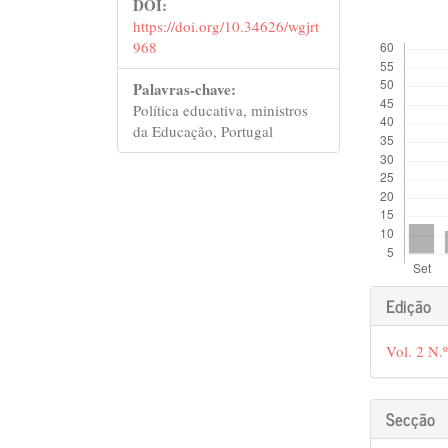
DOI:
https://doi.org/10.34626/wgjrt
##plugins.theme
968
Palavras-chave:
Política educativa, ministros
da Educação, Portugal
##plu
Edição
Vol. 2 N.
Secção