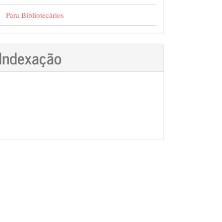
in##
Para Bibliotecários
Indexação