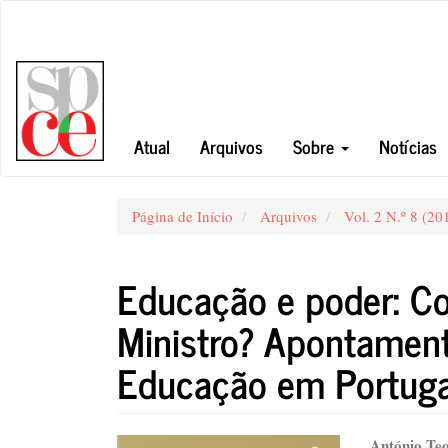
##plugins.themes.bootstrap3.accessible_menu.main_navigation#
##plugins.themes.bootstrap3.accessible_menu.main_content##
##plugins.themes.bootstrap3.accessible_menu.sidebar##
Atual
Arquivos
Sobre
Notícias
Página de Início
Arquivos
Vol. 2 N.º 8 (20
Educação e poder: C
Ministro? Apontament
Educação em Portuga
António Te