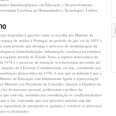
ap3.article.sidebar##
gins.themes.bootstrap3.article.ma
studos Interdisciplinares em Educação e Desenvolvimento
iversidade Lusófona de Humanidades e Tecnologias, Lisboa.
mo
ocura responder à questão como se escolhe um Ministro da
espaço de análise é Portugal, no período de que vai de 1955 a
ja, num período que abrange o processo de modernização da
rtuguesa (industrialização, urbanização, mudança na estrutura
 na segunda metade do Estado Novo, a ruptura democrática de
de 1974 e o processo de transição revolucionária decorrido até
 funções do I Governo Constitucional, ou seja, constituído nos
nstituição democrática de 1976. A tese que se defende é que a
inistro da Educação está intimamente ligada à representação
ro Ministro (ou Presidente do Conselho, durante a Ditadura do
 faz do percurso pessoal, profissional e político da
de que convida, tomando em consideração os condicionalismos
 que o faz, esperando que esse percurso anterior seja um
da capacidade de interpretar as agendas e conduzir os processos
or si idealizados.