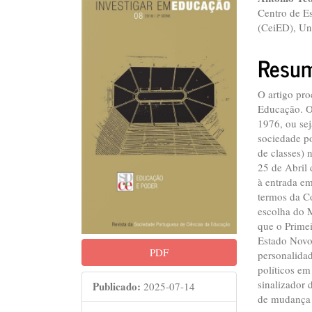
##plugins.themes.bootstr
##plu
Centro de E
(CeiED), Un
Resu
O artigo pr
Educação. O 
1976, ou se
sociedade po
de classes)
25 de Abril 
à entrada em
termos da Co
escolha do M
que o Primei
Estado Novo)
PDF
personalida
políticos em
sinalizador 
Publicado:
2025-07-14
de mudança p