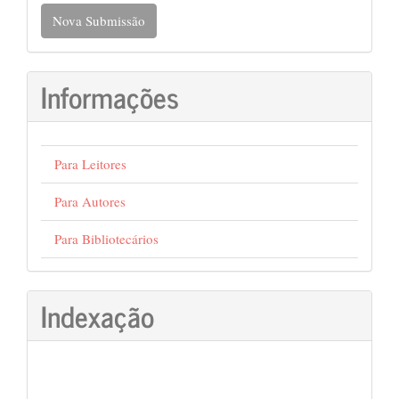
Nova
Nova Submissão
Submissão
Informações
Para Leitores
Para Autores
Para Bibliotecários
Indexação