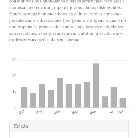
constitutivas dos quotidianos e das experiências (escolares e
não-escolares) de um grupo de jovens-alunos distinguidos.
Sendo os mais bem-sucedidos na cultura escolar e mesmo
prevalecendo a diversidade (por género e origens sociais) no
que respeita às práticas de estudo e aos lazeres e atividades
extraescolares, estes jovens tendem a atribuir à escola e aos
professores as razões do seu sucesso.
##plugins.themes.bootstrap3.displayStats.downloads##
##plugins.themes.bootstrap3.art
Edição