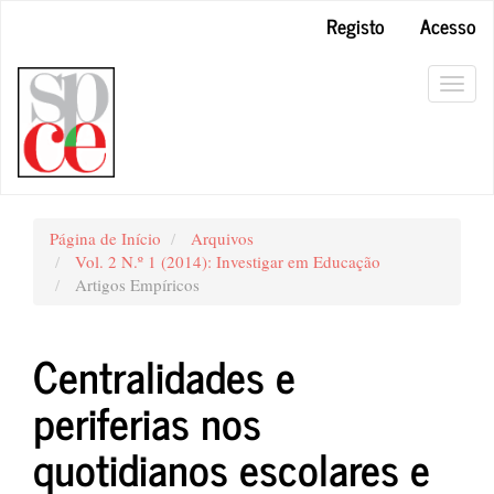
##plugins.themes.bootstrap3.accessible_menu.main_navigation#
Registo
Acesso
##plugins.themes.bootstrap3.accessible_menu.main_content##
##plugins.themes.bootstrap3.accessible_menu.sidebar##
Toggl
navig
Página de Início
Arquivos
Vol. 2 N.º 1 (2014): Investigar em Educação
Artigos Empíricos
Centralidades e
periferias nos
quotidianos escolares e