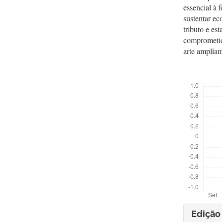
essencial à 
sustentar e
tributo e es
comprometid
arte ampliam
##plugins.t
##pl
Edição