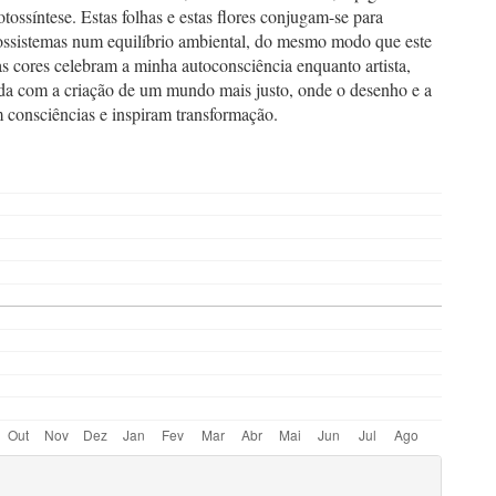
fotossíntese. Estas folhas e estas flores conjugam-se para
cossistemas num equilíbrio ambiental, do mesmo modo que este
tas cores celebram a minha autoconsciência enquanto artista,
a com a criação de um mundo mais justo, onde o desenho e a
 consciências e inspiram transformação.
hemes.bootstrap3.displayStats.downloads##
ugins.themes.bootstrap3.ar