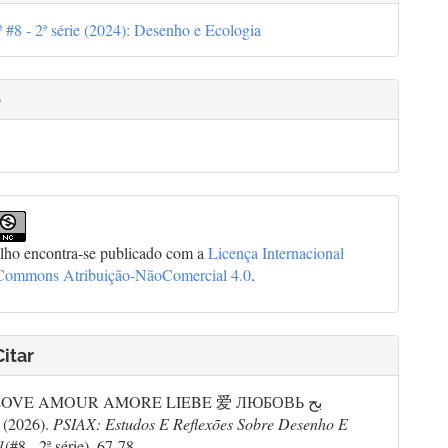
º #8 - 2ª série (2024): Desenho e Ecologia
o
alho encontra-se publicado com a
Licença Internacional
 Commons Atribuição-NãoComercial 4.0
.
itar
OVE AMOUR AMORE LIEBE 爱 ЛЮБОВЬ بح
(2026).
PSIAX: Estudos E Reflexões Sobre Desenho E
1
(#8 - 2ª série), 67-78.