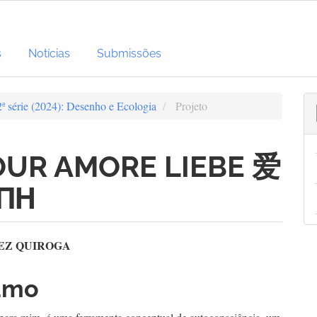
#
s
Notícias
Submissões
2ª série (2024): Desenho e Ecologia
Projeto
UR AMORE LIEBE 爱
 ΑΓΑΠΗ
ootstrap3.article.sidebar#
ugins.themes.bootstrap3.a
EZ QUIROGA
umo