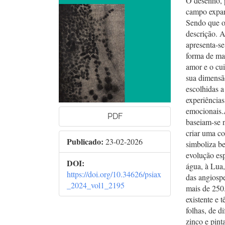
O desenho, 
campo expan
Sendo que o 
descrição. 
apresenta-
forma de man
amor e o cui
sua dimensão
escolhidas a
experiências
emocionais.
PDF
baseiam-se 
criar uma c
Publicado:
23-02-2026
simboliza be
evolução es
DOI:
água, à Lua,
https://doi.org/10.34626/psiax
das angiosp
_2024_vol1_2195
mais de 250.
existente e 
folhas, de d
zinco e pint