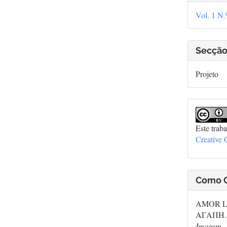
Vol. 1 N.
Secçã
Projeto
Este trab
Creative
Como C
AMOR L
ΑΓΑΠΗ. 
Imagem
,