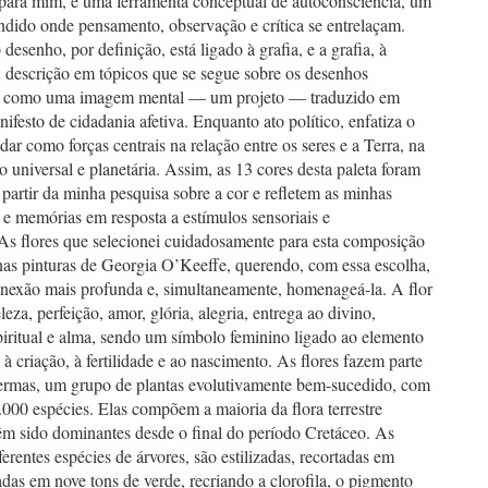
para mim, é uma ferramenta conceptual de autoconsciência, um
dido onde pensamento, observação e crítica se entrelaçam.
desenho, por definição, está ligado à grafia, e a grafia, à
A descrição em tópicos que se segue sobre os desenhos
se como uma imagem mental — um projeto — traduzido em
ifesto de cidadania afetiva. Enquanto ato político, enfatiza o
dar como forças centrais na relação entre os seres e a Terra, na
 universal e planetária. Assim, as 13 cores desta paleta foram
 partir da minha pesquisa sobre a cor e refletem as minhas
 e memórias em resposta a estímulos sensoriais e
As flores que selecionei cuidadosamente para esta composição
nas pinturas de Georgia O’Keeffe, querendo, com essa escolha,
onexão mais profunda e, simultaneamente, homenageá-la. A flor
leza, perfeição, amor, glória, alegria, entrega ao divino,
piritual e alma, sendo um símbolo feminino ligado ao elemento
 à criação, à fertilidade e ao nascimento. As flores fazem parte
ermas, um grupo de plantas evolutivamente bem-sucedido, com
000 espécies. Elas compõem a maioria da flora terrestre
têm sido dominantes desde o final do período Cretáceo. As
iferentes espécies de árvores, são estilizadas, recortadas em
adas em nove tons de verde, recriando a clorofila, o pigmento