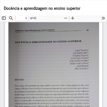
Voltar
Tra
D
Docência e aprendizagem no ensino superior
a
P
Detalhes
do
Artigo