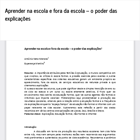
Voltar
Aprender na escola e fora da escola – o poder das
a
explicações
Detalhes
do
Artigo
Tra
D
P