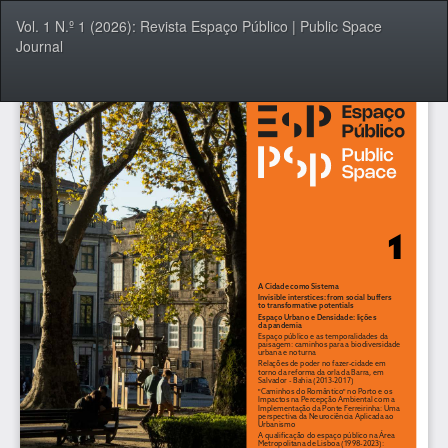
Voltar
Vol. 1 N.º 1 (2026): Revista Espaço Público | Public Space
a
Journal
Detalhes
do
Artigo
Tra
Do
P