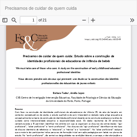
Voltar
Tra
Do
Precisamos de cuidar de quem cuida
a
P
Detalhes
do
Artigo