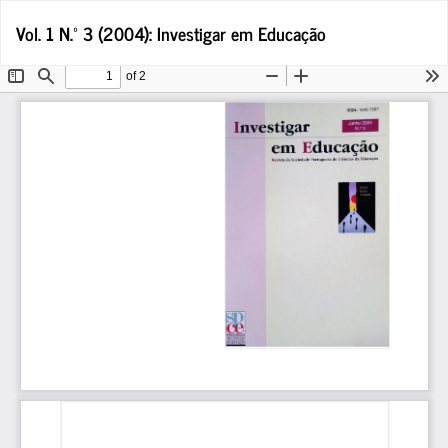
Voltar
Tra
D
Vol. 1 N.º 3 (2004): Investigar em Educação
a
P
Detalhes
do
Artigo